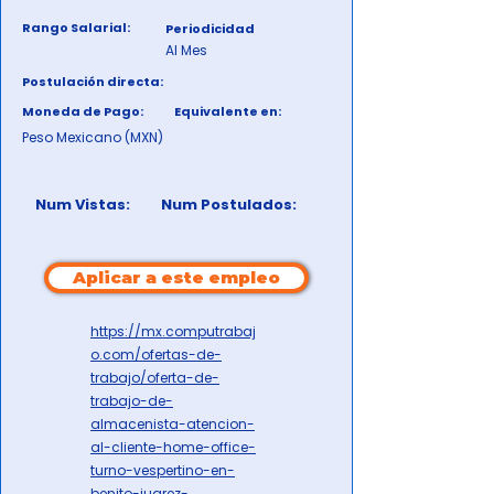
Rango Salarial:
Periodicidad
Al Mes
Postulación directa:
Moneda de Pago:
Equivalente en:
Peso Mexicano (MXN)
Num Vistas:
Num Postulados:
Aplicar a este empleo
https://mx.computrabaj
o.com/ofertas-de-
trabajo/oferta-de-
trabajo-de-
almacenista-atencion-
al-cliente-home-office-
turno-vespertino-en-
benito-juarez-