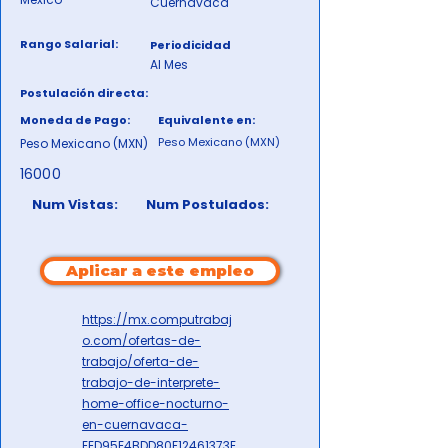
Cuernavaca
Rango Salarial:
Periodicidad
Al Mes
Postulación directa:
Moneda de Pago:
Equivalente en:
Peso Mexicano (MXN)
Peso Mexicano (MXN)
16000
Num Vistas:
Num Postulados:
Aplicar a este empleo
https://mx.computrabaj
o.com/ofertas-de-
trabajo/oferta-de-
trabajo-de-interprete-
home-office-nocturno-
en-cuernavaca-
EED95E4BDD80F12461373E