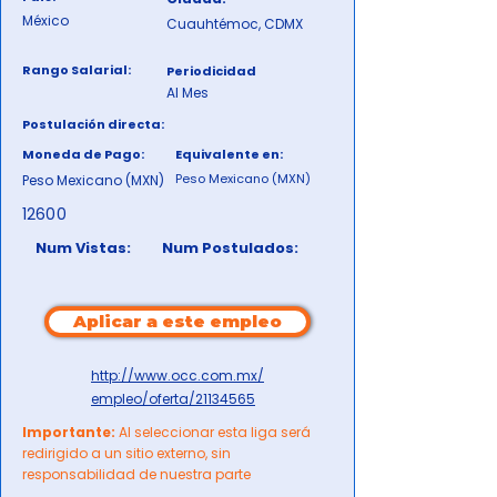
México
Cuauhtémoc, CDMX
Rango Salarial:
Periodicidad
Al Mes
Postulación directa:
Moneda de Pago:
Equivalente en:
Peso Mexicano (MXN)
Peso Mexicano (MXN)
12600
Num Vistas:
Num Postulados:
Aplicar a este empleo
http://www.occ.com.mx/
empleo/oferta/21134565
Importante:
Al seleccionar esta liga será
redirigido a un sitio externo, sin
responsabilidad de nuestra parte