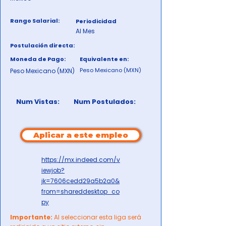
Rango Salarial:
Periodicidad
Al Mes
Postulación directa:
Moneda de Pago:
Equivalente en:
Peso Mexicano (MXN)
Peso Mexicano (MXN)
Num Vistas:
Num Postulados:
Aplicar a este empleo
https://mx.indeed.com/v
iewjob?
jk=7606cedd29a5b2a0&
from=shareddesktop_co
py
Importante:
Al seleccionar esta liga será