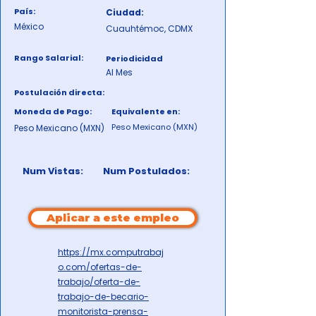
País:
Ciudad:
México
Cuauhtémoc, CDMX
Rango Salarial:
Periodicidad
Al Mes
Postulación directa:
Moneda de Pago:
Equivalente en:
Peso Mexicano (MXN)
Peso Mexicano (MXN)
Num Vistas:
Num Postulados:
Aplicar a este empleo
https://mx.computrabaj
o.com/ofertas-de-
trabajo/oferta-de-
trabajo-de-becario-
monitorista-prensa-