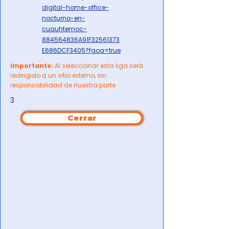
digital-home-office-
nocturno-en-
cuauhtemoc-
884564836A91F32561373
E686DCF3405?fgoa=true
Importante:
Al seleccionar esta liga será
redirigido a un sitio externo, sin
responsabilidad de nuestra parte
3
Cerrar