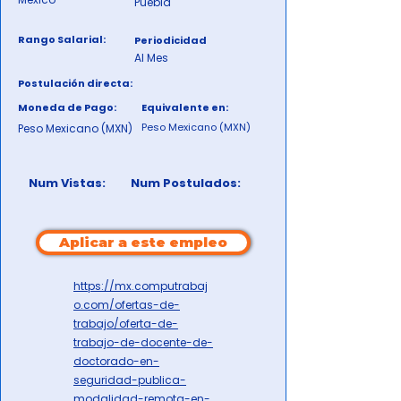
Puebla
Rango Salarial:
Periodicidad
Al Mes
Postulación directa:
Moneda de Pago:
Equivalente en:
Peso Mexicano (MXN)
Peso Mexicano (MXN)
Num Vistas:
Num Postulados:
Aplicar a este empleo
https://mx.computrabaj
o.com/ofertas-de-
trabajo/oferta-de-
trabajo-de-docente-de-
doctorado-en-
seguridad-publica-
modalidad-remota-en-