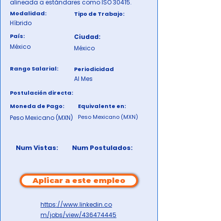
alineada a estándares como ISO 30415.
Modalidad:
Tipo de Trabajo:
Híbrido
País:
Ciudad:
México
México
Rango Salarial:
Periodicidad
Al Mes
Postulación directa:
Moneda de Pago:
Equivalente en:
Peso Mexicano (MXN)
Peso Mexicano (MXN)
Num Vistas:
Num Postulados:
Aplicar a este empleo
https://www.linkedin.co
m/jobs/view/436474445