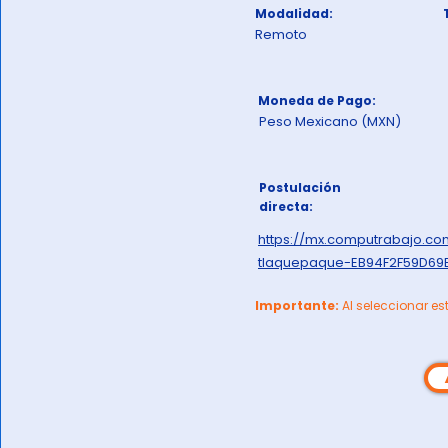
Modalidad:
Remoto
Moneda de Pago:
Peso Mexicano (MXN)
Postulación
directa:
https://mx.computrabajo.c
tlaquepaque-EB94F2F59D69
Importante:
Al seleccionar es