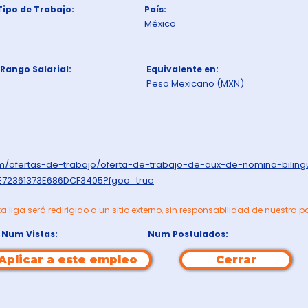
Tipo de Trabajo:
País:
México
Rango Salarial:
Equivalente en:
Peso Mexicano (MXN)
om/ofertas-de-trabajo/oferta-de-trabajo-de-aux-de-nomina-bilin
E72361373E686DCF3405?fgoa=true
ta liga será redirigido a un sitio externo, sin responsabilidad de nuestra p
Num Vistas:
Num Postulados:
Aplicar a este empleo
Cerrar