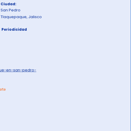
Ciudad:
San Pedro
Tlaquepaque, Jalisco
Periodicidad
gue-en-san-pedro-
arte