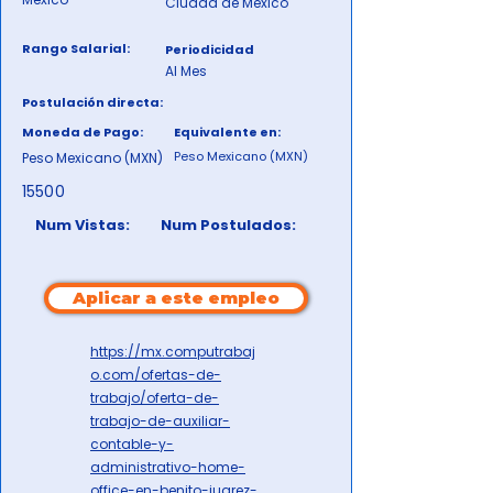
Ciudad de México
Rango Salarial:
Periodicidad
Al Mes
Postulación directa:
Moneda de Pago:
Equivalente en:
Peso Mexicano (MXN)
Peso Mexicano (MXN)
15500
Num Vistas:
Num Postulados:
Aplicar a este empleo
https://mx.computrabaj
o.com/ofertas-de-
trabajo/oferta-de-
trabajo-de-auxiliar-
contable-y-
administrativo-home-
office-en-benito-juarez-