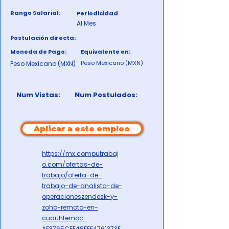
Rango Salarial:
Periodicidad
Al Mes
Postulación directa:
Moneda de Pago:
Equivalente en:
Peso Mexicano (MXN)
Peso Mexicano (MXN)
Num Vistas:
Num Postulados:
Aplicar a este empleo
https://mx.computrabaj
o.com/ofertas-de-
trabajo/oferta-de-
trabajo-de-analista-de-
operacioneszendesk-y-
zoho-remoto-en-
cuauhtemoc-
AF3765CFF48EEE4761373E