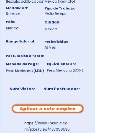
flexibilidadUbicaciónMéxico (Remoto)
Modalidad:
Tipo de Trabajo:
Remoto
Medio Tiempo
País:
Ciudad:
México
México
Rango Salarial:
Periodicidad
Al Mes
Postulación directa:
Moneda de Pago:
Equivalente en:
Peso Mexicano (MXN)
Peso Mexicano (MXN)
Num Vistas:
Num Postulados:
Aplicar a este empleo
https://www.linkedin.co
m/jobs/view/437056535