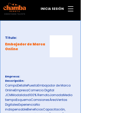
INICIA SESIÓN
Título:
Embajador de Marca
Online
Empresa:
Descripción:
CampoDetallePuestoEmbajador de Marca
OnlineEmpresaComercio Digital
JCMModalidad100% RemotoJornadaMedio
tiempoEsquemaComisionesÁreaVentas
DigitalesExperienciaNo
indispensableBeneficiosCapacitación,