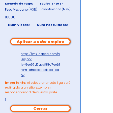
Moneda de Pago:
Equivalente en:
Peso Mexicano (MXN)
Peso Mexicano (MXN)
10000
Num Vistas:
Num Postulados:
Aplicar a este empleo
https://mx.indeed.com/v
iewjob?
jk=9ee67d7acd88d7ee&f
rom=shareddesktop_co
py
Importante:
Al seleccionar esta liga será
redirigido a un sitio externo, sin
responsabilidad de nuestra parte
1
Cerrar