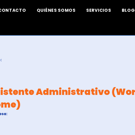
CONTACTO
QUIÉNES SOMOS
SERVICIOS
BLOG
:
istente Administrativo (Wo
ome)
esa: