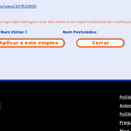
bs/view/4375339011
ta liga será redirigido a un sitio externo, sin responsabilidad de nuestra p
3
Num Vistas:
Num Postulados:
Aplicar a este empleo
Cerrar
Polít
Aviso
Polít
Preg