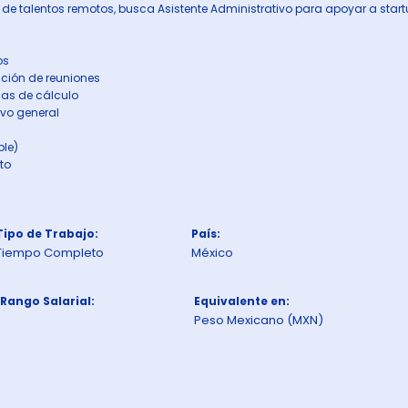
 de talentos remotos, busca Asistente Administrativo para apoyar a star
os
ación de reuniones
ojas de cálculo
ivo general
ble)
to
Tipo de Trabajo:
País:
Tiempo Completo
México
Rango Salarial:
Equivalente en:
Peso Mexicano (MXN)