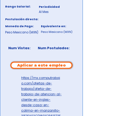
Rango Salarial:
Periodicidad
Al Mes
Postulación directa:
Moneda de Pago:
Equivalente en:
Peso Mexicano (MXN)
Peso Mexicano (MXN)
Num Vistas:
Num Postulados:
Aplicar a este empleo
https://mx.computrabaj
o.com/ofertas-de-
trabajo/oferta-de-
trabajo-de-atencion-al-
cliente-en-ingles-
desde-casa-en-
colima-en-manzanillo-
31F2EA02CD1601C561373E