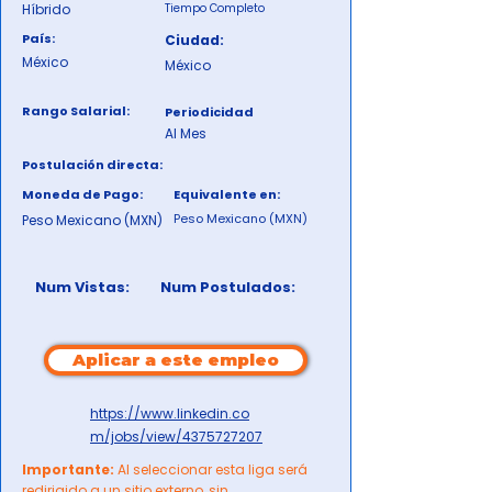
Híbrido
Tiempo Completo
País:
Ciudad:
México
México
Rango Salarial:
Periodicidad
Al Mes
Postulación directa:
Moneda de Pago:
Equivalente en:
Peso Mexicano (MXN)
Peso Mexicano (MXN)
Num Vistas:
Num Postulados:
Aplicar a este empleo
https://www.linkedin.co
m/jobs/view/4375727207
Importante:
Al seleccionar esta liga será
redirigido a un sitio externo, sin