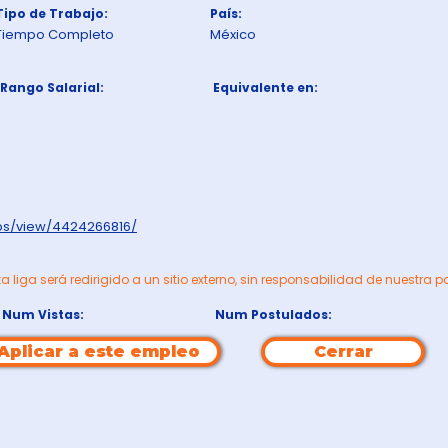
Tipo de Trabajo:
País:
Tiempo Completo
México
Rango Salarial:
Equivalente en:
obs/view/4424266816/
ta liga será redirigido a un sitio externo, sin responsabilidad de nuestra p
Num Vistas:
Num Postulados:
Aplicar a este empleo
Cerrar