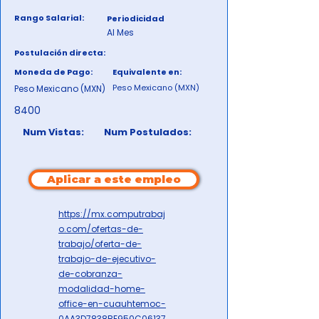
Rango Salarial:
Periodicidad
Al Mes
Postulación directa:
Moneda de Pago:
Equivalente en:
Peso Mexicano (MXN)
Peso Mexicano (MXN)
8400
Num Vistas:
Num Postulados:
Aplicar a este empleo
https://mx.computrabaj
o.com/ofertas-de-
trabajo/oferta-de-
trabajo-de-ejecutivo-
de-cobranza-
modalidad-home-
office-en-cuauhtemoc-
0AA3D7838BE950C06137