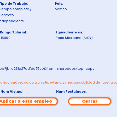
Tipo de Trabajo:
País:
Tiempo completo /
México
Contrato
independiente
Rango Salarial:
Equivalente en:
15000
Peso Mexicano (MXN)
wjob?jk=a231a27adfdd75ce&from=shareddesktop_copy
ta liga será redirigido a un sitio externo, sin responsabilidad de nuestra p
1
Num Vistas:
Num Postulados:
Aplicar a este empleo
Cerrar