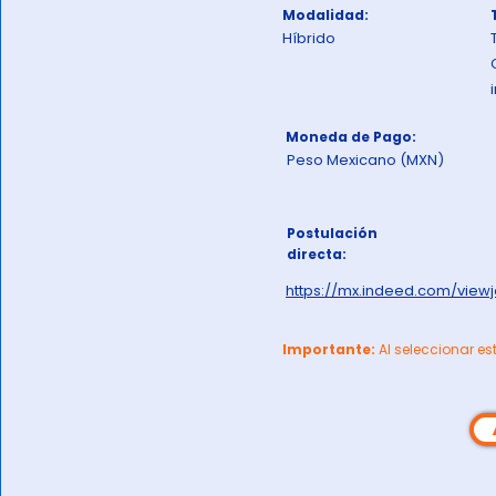
Modalidad:
Híbrido
Moneda de Pago:
Peso Mexicano (MXN)
Postulación
directa:
https://mx.indeed.com/vie
Importante:
Al seleccionar es