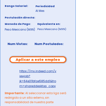
Rango Salarial:
Periodicidad
Al Mes
Postulación directa:
Moneda de Pago:
Equivalente en:
Peso Mexicano (MXN)
Peso Mexicano (MXN)
Num Vistas:
Num Postulados:
Aplicar a este empleo
https://mx.indeed.com/v
iewjob?
jk=64e311bfae585dd1&fro
m=shareddesktop_copy
Importante:
Al seleccionar esta liga será
redirigido a un sitio externo, sin
responsabilidad de nuestra parte