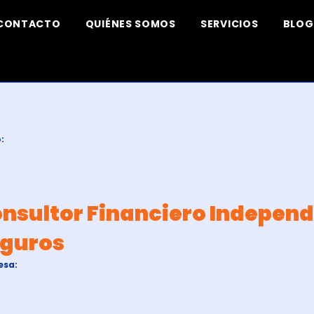
CONTACTO
QUIÉNES SOMOS
SERVICIOS
BLOG
:
nsultor Financiero Indepen
guros
esa: