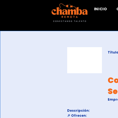
INICIO
Título
Co
Se
Empr
Descripción:
🔎
Ofrecen: