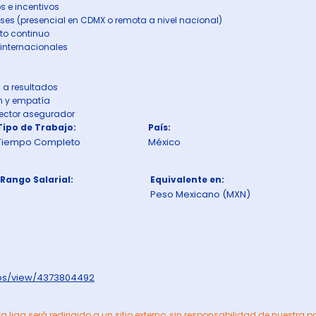
s e incentivos
eses (presencial en CDMX o remota a nivel nacional)
o continuo
 internacionales
a a resultados
n y empatía
 sector asegurador
Tipo de Trabajo:
País:
Tiempo Completo
México
Rango Salarial:
Equivalente en:
Peso Mexicano (MXN)
obs/view/4373804492
ta liga será redirigido a un sitio externo, sin responsabilidad de nuestra p