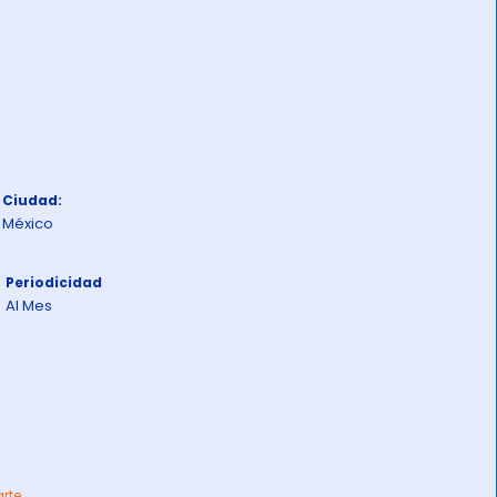
Ciudad:
México
Periodicidad
Al Mes
arte