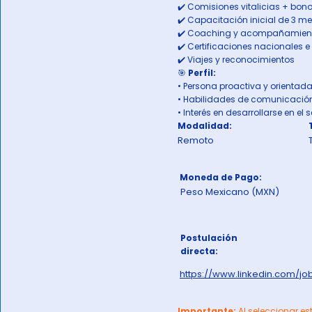
✔️ Comisiones vitalicias + bono
✔️ Capacitación inicial de 3 m
✔️ Coaching y acompañamient
✔️ Certificaciones nacionales e
✔️ Viajes y reconocimientos
🎯
Perfil:
• Persona proactiva y orientad
• Habilidades de comunicació
• Interés en desarrollarse en el
Modalidad:
Remoto
Moneda de Pago:
Peso Mexicano (MXN)
Postulación
directa:
https://www.linkedin.com/j
Importante:
Al seleccionar es