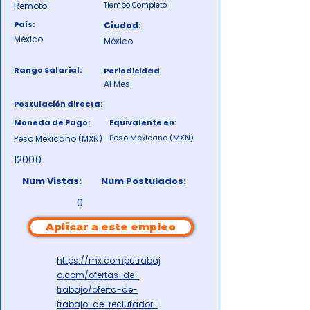
Remoto
Tiempo Completo
País:
Ciudad:
México
México
Rango Salarial:
Periodicidad
Al Mes
Postulación directa:
Moneda de Pago:
Equivalente en:
Peso Mexicano (MXN)
Peso Mexicano (MXN)
12000
Num Vistas:
Num Postulados:
0
Aplicar a este empleo
https://mx.computrabaj
o.com/ofertas-de-
trabajo/oferta-de-
trabajo-de-reclutador-