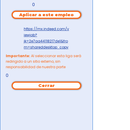
0
Aplicar a este empleo
https://mx.indeed.com/v
iewjob?
jk=2e7aa44118217de1&fro
m=shareddesktop_copy
Importante:
Al seleccionar esta liga será
redirigido a un sitio externo, sin
responsabilidad de nuestra parte
0
Cerrar