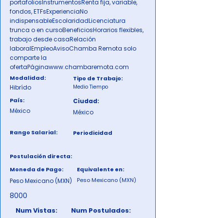
portafoliosInstrumentosRenta fija, variable,
fondos, ETFsExperienciaNo
indispensableEscolaridadLicenciatura
trunca o en cursoBeneficiosHorarios flexibles,
trabajo desde casaRelación
laboralEmpleoAvisoChamba Remota solo
comparte la
ofertaPágina
www.chambaremota.com
Modalidad:
Tipo de Trabajo:
Hibrído
Medio Tiempo
País:
Ciudad:
México
México
Rango Salarial:
Periodicidad
Postulación directa:
Moneda de Pago:
Equivalente en:
Peso Mexicano (MXN)
Peso Mexicano (MXN)
8000
Num Vistas:
Num Postulados: