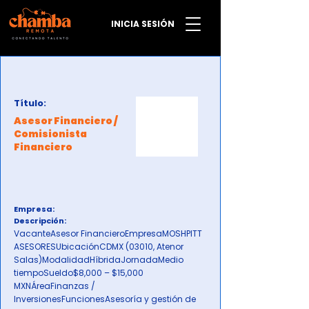
INICIA SESIÓN
Título:
Asesor Financiero /
Comisionista
Financiero
Empresa:
Descripción:
VacanteAsesor FinancieroEmpresaMOSHPITT
ASESORESUbicaciónCDMX (03010, Atenor
Salas)ModalidadHíbridaJornadaMedio
tiempoSueldo$8,000 – $15,000
MXNÁreaFinanzas /
InversionesFuncionesAsesoría y gestión de