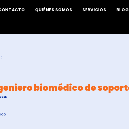
CONTACTO
QUIÉNES SOMOS
SERVICIOS
BLOG
:
geniero biomédico de sopor
esa:
dico