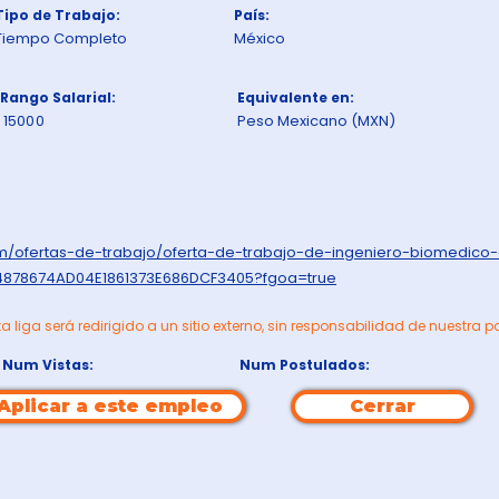
Tipo de Trabajo:
País:
Tiempo Completo
México
Rango Salarial:
Equivalente en:
15000
Peso Mexicano (MXN)
om/ofertas-de-trabajo/oferta-de-trabajo-de-ingeniero-biomedico
4878674AD04E1861373E686DCF3405?fgoa=true
ta liga será redirigido a un sitio externo, sin responsabilidad de nuestra p
Num Vistas:
Num Postulados:
Aplicar a este empleo
Cerrar