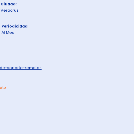
Ciudad:
Veracruz
Periodicidad
Al Mes
-de-soporte-remoto-
arte