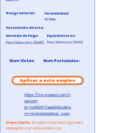
Rango Salarial:
Periodicidad
Al Mes
Postulación directa:
Moneda de Pago:
Equivalente en:
Peso Mexicano (MXN)
Peso Mexicano (MXN)
Num Vistas:
Num Postulados:
Aplicar a este empleo
https://mx.indeed.com/v
iewjob?
jk=2af833f72eeb593a&fro
m=shareddesktop_copy
Importante:
Al seleccionar esta liga será
redirigido a un sitio externo, sin