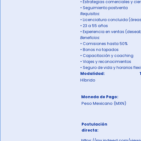
• Estrategias comerciales y cie
• Seguimiento postventa
Requisitos:
• Licenciatura concluida (áreas
• 23 a 55 años
• Experiencia en ventas (deseab
Beneficios:
• Comisiones hasta 50%
• Bonos no topados
• Capacitación y coaching
• Viajes y reconocimientos
• Seguro de vida y horarios flex
Modalidad:
Híbrido
Moneda de Pago:
Peso Mexicano (MXN)
Postulación
directa:
https://mx.indeed.com/vi