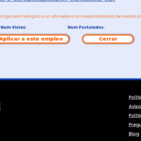
ta liga será redirigido a un sitio externo, sin responsabilidad de nuestra p
Num Vistas:
Num Postulados:
Aplicar a este empleo
Cerrar
Polít
Aviso
Polít
Preg
Blog