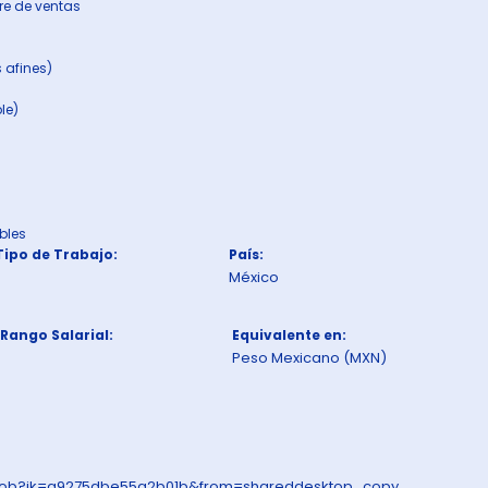
rre de ventas
 afines)
le)
ibles
Tipo de Trabajo:
País:
México
Rango Salarial:
Equivalente en:
Peso Mexicano (MXN)
ewjob?jk=a9275dbe55a2b01b&from=shareddesktop_copy