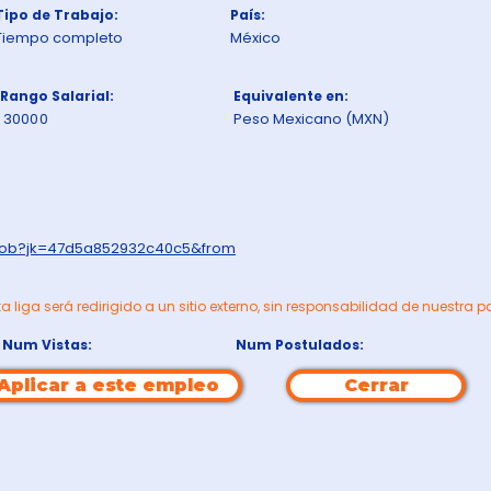
Tipo de Trabajo:
País:
Tiempo completo
México
Rango Salarial:
Equivalente en:
30000
Peso Mexicano (MXN)
wjob?jk=47d5a852932c40c5&from
ta liga será redirigido a un sitio externo, sin responsabilidad de nuestra p
Num Vistas:
Num Postulados:
Aplicar a este empleo
Cerrar